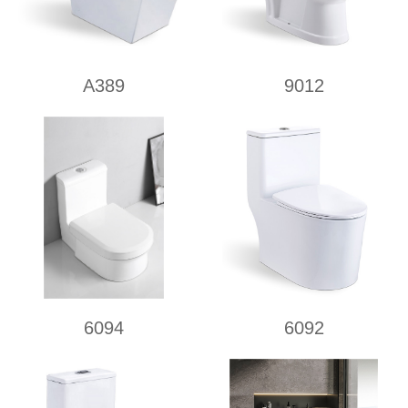
A389
9012
6094
6092