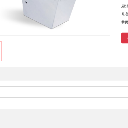
易
凡
共