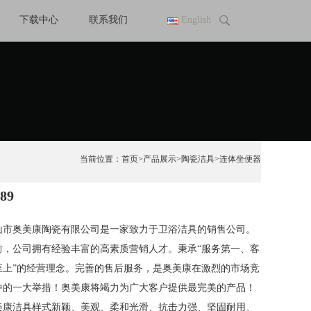
下载中心
联系我们
English
当前位置：
首页
>
产品展示
>
陶瓷洁具
>
连体坐便器
89
山市奥美康陶瓷有限公司是一家致力于卫浴洁具的销售公司。
前，公司拥有经验丰富的高素质营销人才。秉承“服务第一、客
至上”的经营理念。完善的售后服务，是奥美康在激烈的市场竞
中的一大举措！奥美康将竭力为广大客户提供最完美的产品！
美康洁具样式新颖、美观、柔和光滑、抗击力强、坚固耐用、